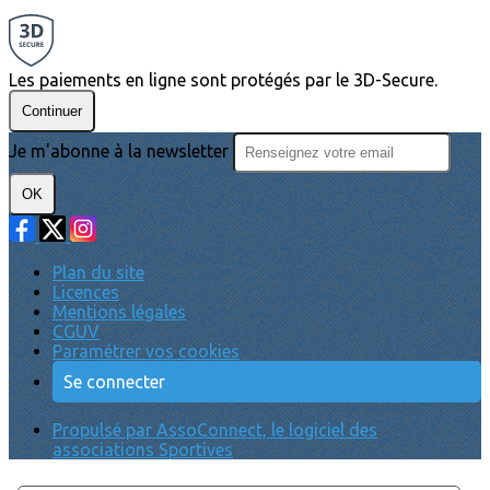
Les paiements en ligne sont protégés par le 3D-Secure.
Continuer
Je m'abonne à la newsletter
OK
Plan du site
Licences
Mentions légales
CGUV
Paramétrer vos cookies
Se connecter
Propulsé par AssoConnect, le logiciel des
associations Sportives